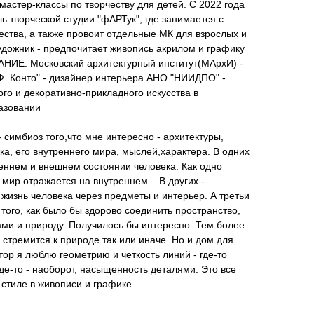
мастер-классы по творчеству для детей. С 2022 года
ь творческой студии "фАРТук", где занимается с
ства, а также провоит отдельные МК для взрослых и
художник - предпочитает живопись акрилом и графику
ИЕ: Московский архитектурный институт(МАрхИ) -
Ф. Конто" - дизайнер интерьера АНО "НИИДПО" -
го и декоративно-прикладного искусства в
азовании
 симбиоз того,что мне интересно - архитектуры,
ка, его внутреннего мира, мыслей,характера. В одних
еннем и внешнем состоянии человека. Как одно
 мир отражается на внутреннем... В других -
 жизнь человека через предметы и интерьер. А третьи
 того, как было бы здорово соединить пространство,
ми и природу. Получилось бы интересно. Тем более
а стремится к природе так или иначе. Но и дом для
ктор я люблю геометрию и четкость линий - где-то
де-то - наоборот, насыщенность деталями. Это все
стиле в живописи и графике.