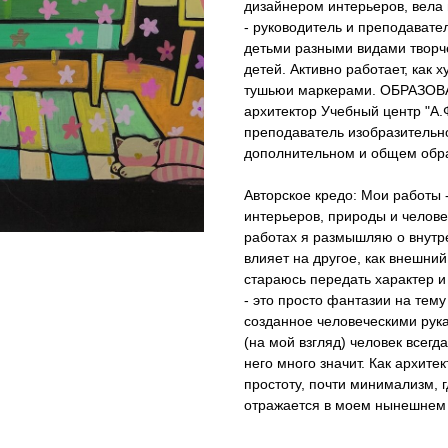
дизайнером интерьеров, вела 
- руководитель и преподавател
детьми разными видами творче
детей. Активно работает, как 
тушьюи маркерами. ОБРАЗОВАН
архитектор Учебный центр "А.
преподаватель изобразительно
дополнительном и общем обр
Авторское кредо: Мои работы -
интерьеров, природы и челове
работах я размышляю о внутр
влияет на другое, как внешний
стараюсь передать характер и
- это просто фантазии на тему
созданное человеческими рука
(на мой взгляд) человек всегд
него много значит. Как архите
простоту, почти минимализм, г
отражается в моем нынешнем 