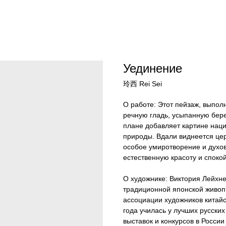
Уединение
玲西 Rei Sei
О работе: Этот пейзаж, выпол
речную гладь, усыпанную бер
плане добавляет картине наци
природы. Вдали виднеется цер
особое умиротворение и духов
естественную красоту и споко
О художнике: Виктория Лейхне
традиционной японской живоп
ассоциации художников китайс
года училась у лучших русских
выставок и конкурсов в России