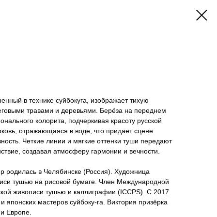
ненный в технике суйбокуга, изображает тихую
еговыми травами и деревьями. Берёза на переднем
онального колорита, подчеркивая красоту русской
ковь, отражающаяся в воде, что придает сцене
ность. Четкие линии и мягкие оттенки туши передают
йствие, создавая атмосферу гармонии и вечности.
р родилась в Челябинске (Россия). Художница
иси тушью на рисовой бумаге. Член Международной
кой живописи тушью и каллиграфии (ICCPS). С 2017
 и японских мастеров суйбоку-га. Виктория призёрка
 и Европе.