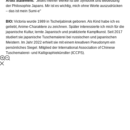
Artist Statement:
"Jedes meiner Werke ist die Symbolik und Bedeutung
der Philosophie Japans. Mir ist es wichtig, mich ohne Worte auszudrücken
– das ist mein Sumi-e"
BIO:
Victoria wurde 1989 in Tscheljabinsk geboren. Als Kind habe ich es
geliebt, Anime-Charaktere zu zeichnen. Später interessierte ich mich für die
japanische Kultur, lernte Japanisch und praktizierte Kampfkunst. Seit 2017
studiert sie japanische Tuschemalerei bei russischen und japanischen
Meistern. Im Jahr 2022 erhielt sie mit einem kreativen Pseudonym ein
persönliches Siegel. Mitglied der International Association of Chinese
Tuschemalerei- und Kalligraphiekünstler (ICCPS).