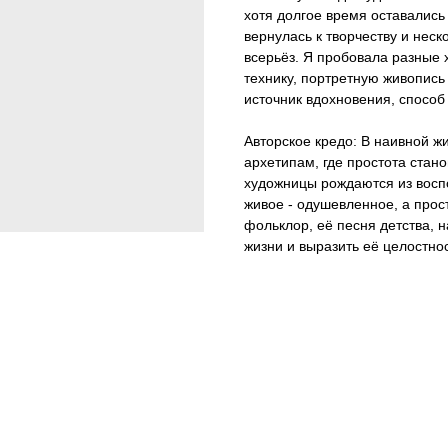
хотя долгое время оставались
вернулась к творчеству и неск
всерьёз. Я пробовала разные
технику, портретную живопись
источник вдохновения, спосо
Авторское кредо: В наивной ж
архетипам, где простота стан
художницы рождаются из воспо
живое - одушевленное, а прос
фольклор, её песня детства, 
жизни и выразить её целостнос