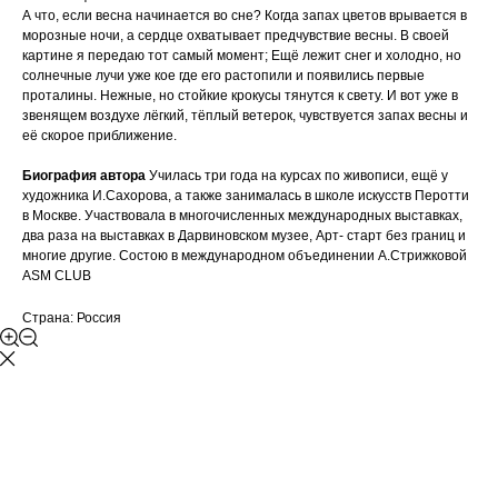
А что, если весна начинается во сне? Когда запах цветов врывается в
морозные ночи, а сердце охватывает предчувствие весны. В своей
картине я передаю тот самый момент; Ещё лежит снег и холодно, но
солнечные лучи уже кое где его растопили и появились первые
проталины. Нежные, но стойкие крокусы тянутся к свету. И вот уже в
звенящем воздухе лёгкий, тёплый ветерок, чувствуется запах весны и
её скорое приближение.
Биография автора
Училась три года на курсах по живописи, ещё у
художника И.Сахорова, а также занималась в школе искусств Перотти
в Москве. Участвовала в многочисленных международных выставках,
два раза на выставках в Дарвиновском музее, Арт- старт без границ и
многие другие. Состою в международном объединении А.Стрижковой
ASM CLUB
Страна: Россия