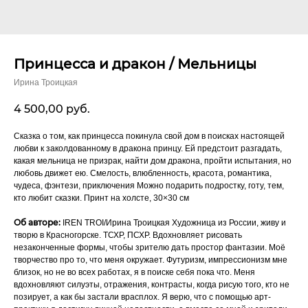
Принцесса и дракон / Мельницы
Ирина Троицкая
4 500,00
руб.
Сказка о том, как принцесса покинула свой дом в поисках настоящей
любви к заколдованному в дракона принцу. Ей предстоит разгадать,
какая мельница не призрак, найти дом дракона, пройти испытания, но
любовь движет ею. Смелость, влюбленность, красота, романтика,
чудеса, фэнтези, приключения Можно подарить подростку, готу, тем,
кто любит сказки. Принт на холсте, 30×30 см
Об авторе:
IREN TROI/Ирина Троицкая Художница из России, живу и
творю в Красногорске. ТСХР, ПСХР. Вдохновляет рисовать
незаконченные формы, чтобы зрителю дать простор фантазии. Моё
творчество про то, что меня окружает. Футуризм, импрессионизм мне
близок, но не во всех работах, я в поиске себя пока что. Меня
вдохновляют силуэты, отражения, контрасты, когда рисую того, кто не
позирует, а как бы застали врасплох. Я верю, что с помощью арт-