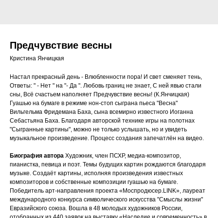
Предчувствие весны
Кристина Янчицкая
Настал прекрасный день - Влюбленности пора! И свет сменяет тень,
Ответы: " - Нет " на "- Да ". Любовь границ не знает, С ней явью стали
сны, Всё счастьем наполняет Предчувствие весны! (К.Янчицкая)
Гуашью на бумаге в режиме нон-стоп сыграна пьеса "Весна"
Вильгельма Фридемана Баха, сына всемирно известного Иоганна
Себастьяна Баха. Благодаря авторской технике игры на полотнах
"Сыгранные картины", можно не только услышать, но и увидеть
музыкальное произведение. Процесс создания запечатлён на видео.
Биография автора
Художник, член ПСХР, медиа-композитор,
пианистка, певица и поэт. Темы будущих картин рождаются благодаря
музыке. Создаёт картины, исполняя произведения известных
композиторов и собственные композиции гуашью на бумаге.
Победитель арт-направления проекта «Моспродюсер.LINK», лауреат
международного конкурса символического искусства "Смыслы жизни"
Евразийского союза. Вошла в 48 молодых художников России,
отобранных из 440 заявок на выставку «Наследие и современность» в