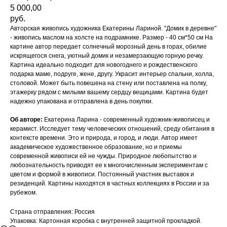
5 000,00
руб.
Авторская живопись художника Екатерины Лариной. "Домик в деревне"
- живопись маслом на холсте на подрамнике. Размер - 40 см*50 см На
картине автор передает солнечный морозный день в горах, обилие
искрящегося снега, уютный домик и незамерзающую горную речку.
Картина идеально подходит для новогоднего и рождественского
подарка маме, подруге, жене, другу. Украсит интерьер спальни, холла,
столовой. Может быть повешена на стену или поставлена на полку,
этажерку рядом с милыми вашему сердцу вещицами. Картина будет
надежно упакована и отправлена в день покупки.
Об авторе:
Екатерина Ларина - современный художник-живописец и
керамист. Исследует тему человеческих отношений, среду обитания в
контексте времени. Это и природа, и город, и люди. Автор имеет
академическое художественное образование, но и приемы
современной живописи ей не чужды. Природное любопытство и
любознательность приводят ее к многочисленным экспериментам с
цветом и формой в живописи. Постоянный участник выставок и
резиденций. Картины находятся в частных коллекциях в России и за
рубежом.
Страна отправления: Россия
Упаковка: Картонная коробка с внутренней защитной прокладкой.