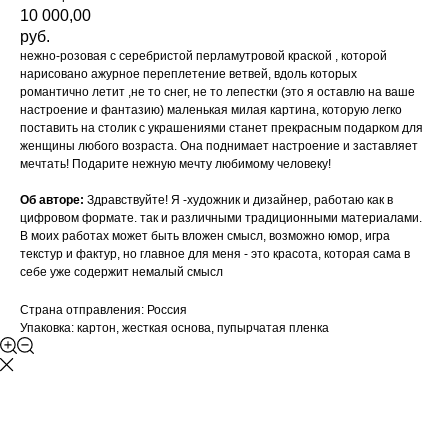
10 000,00
руб.
нежно-розовая с серебристой перламутровой краской , которой
нарисовано ажурное переплетение ветвей, вдоль которых
романтично летит ,не то снег, не то лепестки (это я оставлю на ваше
настроение и фантазию) маленькая милая картина, которую легко
поставить на столик с украшениями станет прекрасным подарком для
женщины любого возраста. Она поднимает настроение и заставляет
мечтать! Подарите нежную мечту любимому человеку!
Об авторе:
Здравствуйте! Я -художник и дизайнер, работаю как в
цифровом формате. так и различными традиционными материалами.
В моих работах может быть вложен смысл, возможно юмор, игра
текстур и фактур, но главное для меня - это красота, которая сама в
себе уже содержит немалый смысл
Страна отправления: Россия
Упаковка: картон, жесткая основа, пупырчатая пленка